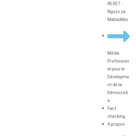
RESET -
Nguzo ya
Mabadiliko
Média
Profession
el pour le
Dévelopme
nt de la
Démocrati
e
Fact
checking
A propos