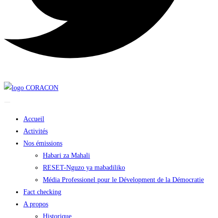
Accueil
Activités
Nos émissions
Habari za Mahali
RESET-Nguzo ya mabadiliko
Média Professionel pour le Dévelopment de la Démocratie
Fact checking
A propos
Historique