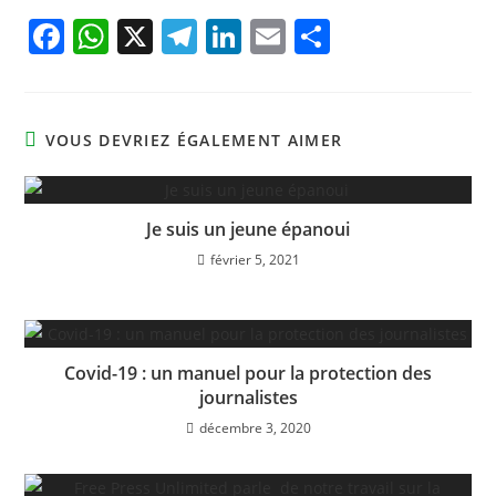
F
W
X
T
Li
E
P
a
h
el
n
m
ar
c
at
e
k
ai
ta
e
s
gr
e
l
g
VOUS DEVRIEZ ÉGALEMENT AIMER
b
A
a
dI
er
o
p
m
n
Je suis un jeune épanoui
o
p
février 5, 2021
k
Covid-19 : un manuel pour la protection des
journalistes
décembre 3, 2020