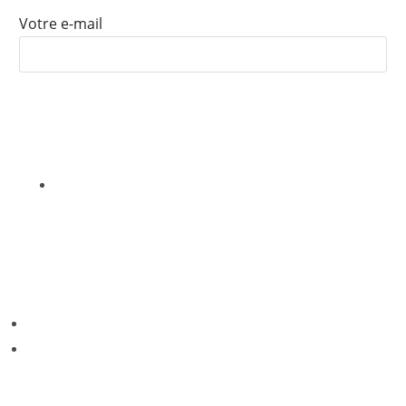
Votre e-mail
Nous ne vendrons, louerons ou partagerons jamais vos informations
avec un tiers
CONTACT
Phone: +243 972 091 742
Email: info.coracon@gmail.com