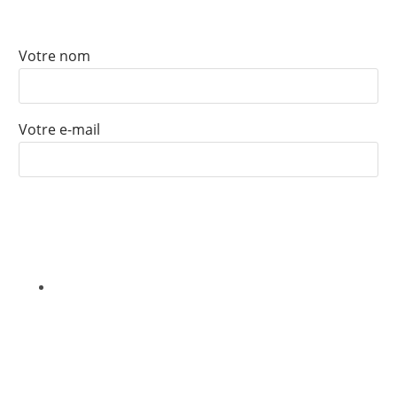
NEWSLETTER
Votre nom
Votre e-mail
Nous ne vendrons, louerons ou partagerons jamais vos informations
avec un tiers
CONTACT