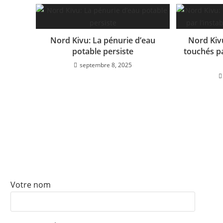
b
A
a
dI
er
o
p
m
n
o
p
Nord Kivu: La pénurie d’eau
Nord Kiv
k
potable persiste
touchés pa
septembre 8, 2025
ABONNEZ-VOUS À NOTRE
NEWSLETTER
Votre nom