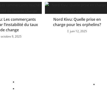
u: Les commerçants
Nord Kivu: Quelle prise en
r l’instabilité du taux
charge pour les orphelins?
de change
juin 12, 2025
octobre 9, 2025
CONTACT
BURE
Phone: +243 972 091 742
Goma,
Email: info.coracon@gmail.com
du No
Démo