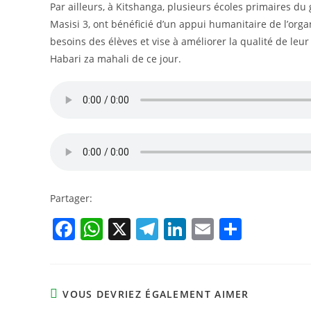
Par ailleurs, à Kitshanga, plusieurs écoles primaires d
Masisi 3, ont bénéficié d’un appui humanitaire de l’org
besoins des élèves et vise à améliorer la qualité de leur
Habari za mahali de ce jour.
Partager:
F
W
X
T
Li
E
P
a
h
el
n
m
ar
c
at
e
k
ai
ta
e
s
gr
e
l
g
VOUS DEVRIEZ ÉGALEMENT AIMER