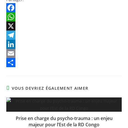
F
a
W
c
h
X
e
a
T
b
t
e
L
o
s
l
i
E
o
A
e
n
m
P
k
p
g
k
a
a
VOUS DEVRIEZ ÉGALEMENT AIMER
p
r
e
i
r
a
d
l
t
m
I
a
n
g
Prise en charge du psycho-trauma : un enjeu
majeur pour l’Est de la RD Congo
e