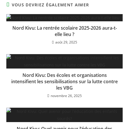
e
s
gr
e
l
g
VOUS DEVRIEZ ÉGALEMENT AIMER
b
A
a
dI
er
o
p
m
n
Nord Kivu: La rentrée scolaire 2025-2026 aura-t-
o
p
elle lieu ?
k
août 29, 2025
Nord Kivu: Des écoles et organisations
intensifient les sensibilisations sur la lutte contre
les VBG
novembre 26, 2025
Nord Kivu: Quel avenir pour l’éducation des