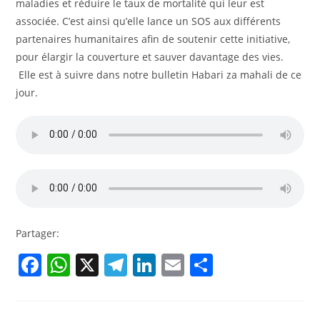
maladies et réduire le taux de mortalité qui leur est
associée. C’est ainsi qu’elle lance un SOS aux différents
partenaires humanitaires afin de soutenir cette initiative,
pour élargir la couverture et sauver davantage des vies.
Elle est à suivre dans notre bulletin Habari za mahali de ce
jour.
Partager:
F
W
X
T
Li
E
P
a
h
el
n
m
ar
c
at
e
k
ai
ta