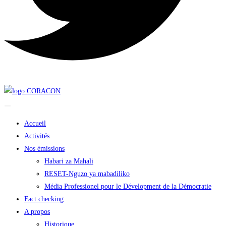
Accueil
Activités
Nos émissions
Habari za Mahali
RESET-Nguzo ya mabadiliko
Média Professionel pour le Dévelopment de la Démocratie
Fact checking
A propos
Historique