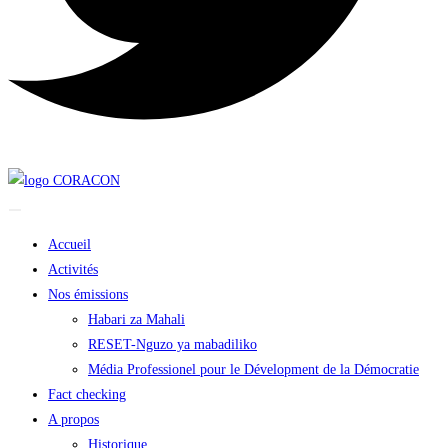
Accueil
Activités
Nos émissions
Habari za Mahali
RESET-Nguzo ya mabadiliko
Média Professionel pour le Dévelopment de la Démocratie
Fact checking
A propos
Historique