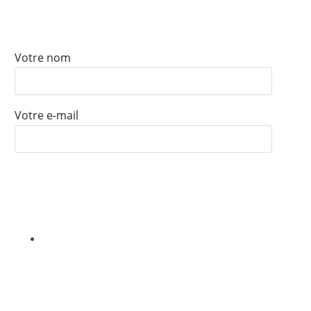
ABONNEZ-VOUS À NOTRE
NEWSLETTER
Votre nom
Votre e-mail
Nous ne vendrons, louerons ou partagerons jamais vos
informations avec un tiers