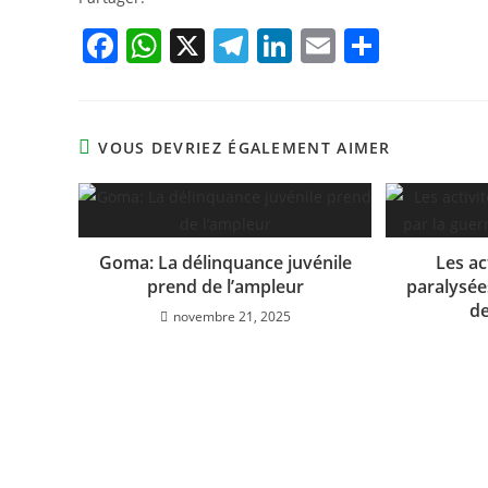
F
W
X
T
Li
E
P
a
h
el
n
m
ar
c
at
e
k
ai
ta
e
s
gr
e
l
g
VOUS DEVRIEZ ÉGALEMENT AIMER
b
A
a
dI
er
o
p
m
n
o
p
Goma: La délinquance juvénile
Les ac
k
prend de l’ampleur
paralysées
de
novembre 21, 2025