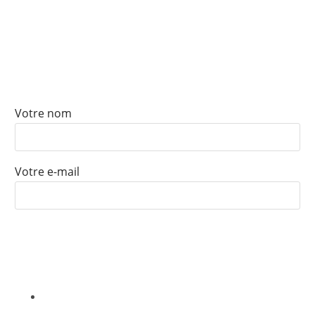
ABONNEZ-VOUS À NOTRE
NEWSLETTER
Votre nom
Votre e-mail
Nous ne vendrons, louerons ou partagerons jamais vos informations