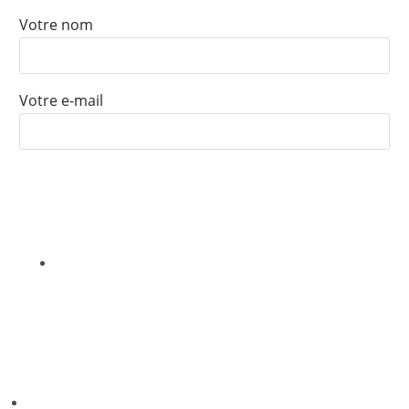
Votre nom
Votre e-mail
Nous ne vendrons, louerons ou partagerons jamais vos informations
avec un tiers
CONTACT
Phone: +243 972 091 742