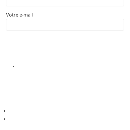
Votre e-mail
Nous ne vendrons, louerons ou partagerons jamais vos informations
avec un tiers
CONTACT
Phone: +243 972 091 742
Email: info.coracon@gmail.com